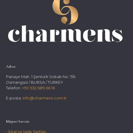
Adres:
Panayır Mah. 1.Şentürk Sokak No :7/A
Osmangazi / BURSA / TURKEY
Telefon:
+90 532 689 66 16
E-posta:
info@charmens.com.tr
Müşteri Servisi:
• İptal ve İade Şartları