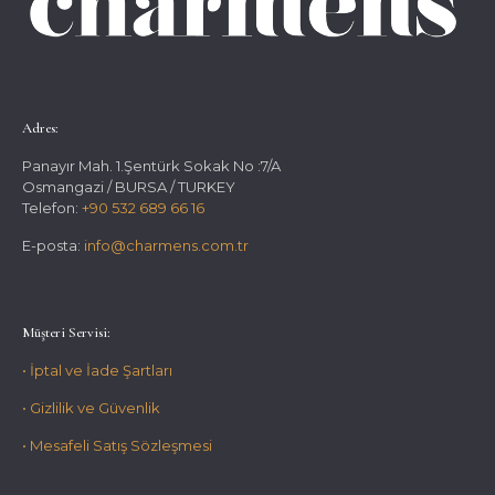
Adres:
Panayır Mah. 1.Şentürk Sokak No :7/A
Osmangazi / BURSA / TURKEY
Telefon:
+90 532 689 66 16
E-posta:
info@charmens.com.tr
Müşteri Servisi:
• İptal ve İade Şartları
• Gizlilik ve Güvenlik
• Mesafeli Satış Sözleşmesi