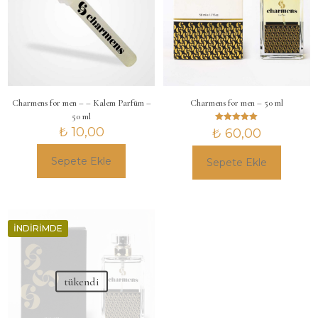
Charmens for men – – Kalem Parfüm –
Charmens for men – 50 ml
50 ml
5 üzerinden
₺
10,00
₺
60,00
5.00
oy aldı
Sepete Ekle
Sepete Ekle
İNDIRIMDE
tükendi