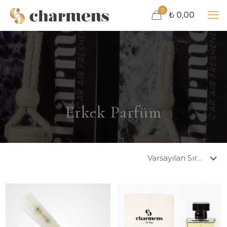
0
₺ 0,00
Erkek Parfüm