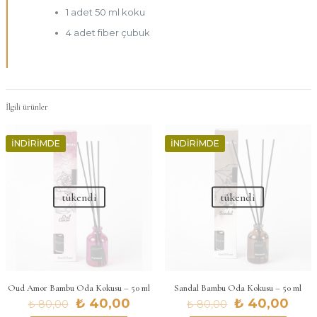
1 adet 50 ml koku
4 adet fiber çubuk
İlgili ürünler
İNDIRIMDE
İNDIRIMDE
tükendi
tükendi
Oud Amor Bambu Oda Kokusu – 50 ml
Sandal Bambu Oda Kokusu – 50 ml
Orijinal
Şu
Orijinal
Şu
₺
40,00
₺
40,00
₺
80,00
₺
80,00
fiyat:
andaki
fiyat:
and