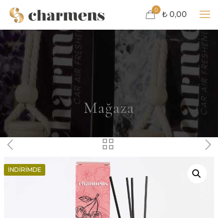
0
₺ 0,00
Mağaza
İNDIRIMDE