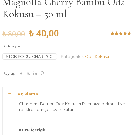
Magnolla Cherry Bambu Oda
Kokusu – 50 ml
Orijinal
Şu
₺
40,00
₺
80,00
fiyat:
andaki
1
müşteri
puanına
Stokta yok
dayanarak 5
₺ 80,00.
fiyat:
üzerinden
5.00
puan
STOK KODU:
CHAR-7001
Kategoriler:
Oda Kokusu
₺ 40,00.
aldı
Paylaş
Açıklama
Charmens Bambu Oda Kokuları Evlerinize dekoratif ve
renkli bir bahçe havası katar…
Kutu İçeriği: